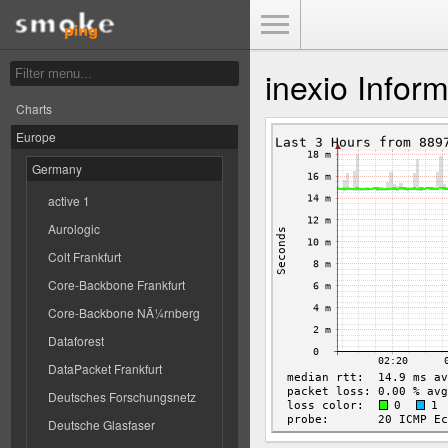
Toggle Menu
inexio Infor
Charts
Europe
Germany
active 1
Aurologic
Colt Frankfurt
Core-Backbone Frankfurt
Core-Backbone NÃ¼rnberg
Dataforest
DataPacket Frankfurt
Deutsches Forschungsnetz
Deutsche Glasfaser