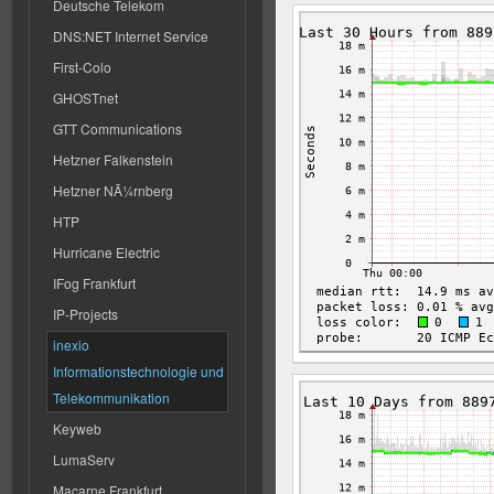
Deutsche Telekom
DNS:NET Internet Service
First-Colo
GHOSTnet
GTT Communications
Hetzner Falkenstein
Hetzner NÃ¼rnberg
HTP
Hurricane Electric
IFog Frankfurt
IP-Projects
inexio
Informationstechnologie und
Telekommunikation
Keyweb
LumaServ
Macarne Frankfurt