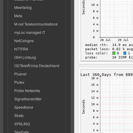
Meerfarbig
Meta
M-net Telekommunikations
myLoc managed IT
NetCologne
NTTFRA
OVH Limburg
O2/TelefÃ³nica Deutschland
Plusnet
Plutex
Probe Networks
Signaltransmitter
Speedbone
Strato
SYNLINQ
TeleData